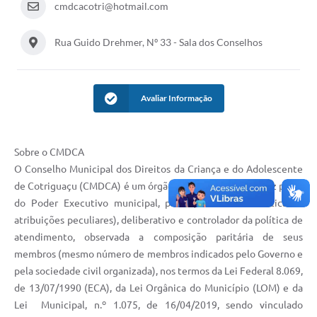
cmdcacotri@hotmail.com
Turismo
Rua Guido Drehmer, Nº 33 - Sala dos Conselhos
Obras
Projetos
Avaliar Informação
Contas Públicas
Legislação
Sobre o CMDCA
Editais
O Conselho Municipal dos Direitos da Criança e do Adolescente
Links
de Cotriguaçu (CMDCA) é um órgão público normativo (faz parte
do Poder Executivo municipal, porém, com características e
Serviços Online
atribuições peculiares), deliberativo e controlador da política de
atendimento, observada a composição paritária de seus
Telefones Úteis
membros (mesmo número de membros indicados pelo Governo e
Enquete
pela sociedade civil organizada), nos termos da Lei Federal 8.069,
de 13/07/1990 (ECA), da Lei Orgânica do Município (LOM) e da
Jornal
Lei Municipal, n.º 1.075, de 16/04/2019, sendo vinculado