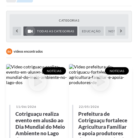
Município
CATEGORIAS
Notícias
TODAS AS CATEGORIAS
EDUCAÇÃO
NOTÍCIAS
OBR
Transparência
Secretarias
vídeos encontrados
86
Imprensa
NOTÍCIAS
NOTÍCIAS
Galeria de Fotos
Contratos
Ouvidoria
11/06/2026
22/05/2026
Audiências Públicas
Cotriguaçu realiza
Prefeitura de
evento em alusão ao
Cotriguaçu fortalece
Arquivos para Download
Dia Mundial do Meio
Agricultura Familiar
Ambiente no Lago
e apoia produtores
Carta de Serviços