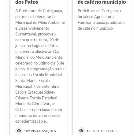
dos Patos
de café no município
Turismo
A Prefeitura de Cotriguaçu,
Prefeitura de Cotriguaçu
por meio da Secretaria
fortalece Agricultura
Obras
Municipal de Meio Ambiente
Familiar e apoia produtores
e Desenvolvimento
de café no município
Projetos
Sustentável, promoveu
nesta quarta-feira, 10 de
Contas Públicas
junho, no Lago dos Patos,
um evento alusivo ao Dia
Legislação
Mundial do Meio Ambiente,
celebrado no último dia 5 de
Editais
junho. A programação reuniu
alunos da Escola Municipal
Links
Santa Maria, Escola
Municipal 7 de Setembro,
Serviços Online
Escola Estadual Sidney
César e Escola Estadual
Telefones Úteis
Maria da Glória Vargas
Ochoa, proporcionando um
Enquete
momento de aprendizado,
conscientização e...
Jornal
109 VISUALIZAÇÕES
133 VISUALIZAÇÕES