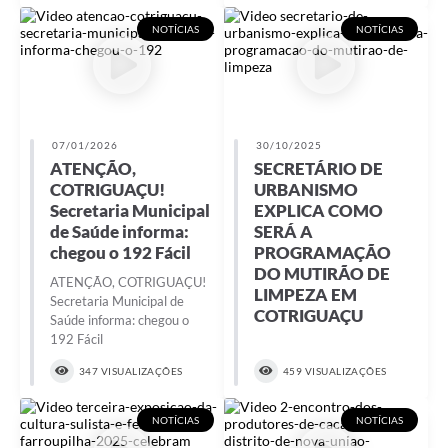
NOTÍCIAS
NOTÍCIAS
07/01/2026
30/10/2025
ATENÇÃO,
SECRETÁRIO DE
COTRIGUAÇU!
URBANISMO
Secretaria Municipal
EXPLICA COMO
de Saúde informa:
SERÁ A
chegou o 192 Fácil
PROGRAMAÇÃO
DO MUTIRÃO DE
ATENÇÃO, COTRIGUAÇU!
LIMPEZA EM
Secretaria Municipal de
COTRIGUAÇU
Saúde informa: chegou o
192 Fácil
347 VISUALIZAÇÕES
459 VISUALIZAÇÕES
NOTÍCIAS
NOTÍCIAS