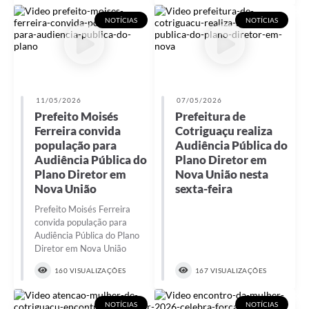
Agenda
NOTÍCIAS
NOTÍCIAS
SIC
Diário Oficial
Contato
11/05/2026
07/05/2026
Prefeito Moisés
Prefeitura de
Ferreira convida
Cotriguaçu realiza
população para
Audiência Pública do
Audiência Pública do
Plano Diretor em
Plano Diretor em
Nova União nesta
Nova União
sexta-feira
Prefeito Moisés Ferreira
convida população para
Audiência Pública do Plano
Diretor em Nova União
160 VISUALIZAÇÕES
167 VISUALIZAÇÕES
NOTÍCIAS
NOTÍCIAS