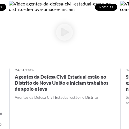
S
NOTÍCIAS
24/01/2026
2
Agentes da Defesa Civil Estadual estão no
S
Distrito de Nova União e iniciam trabalhos
e
de apoio e leva
n
Agentes da Defesa Civil Estadual estão no Distrito
S
r
em
o