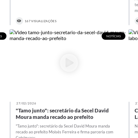
t
m
167 VISUALIZAÇÕES
S
NOTÍCIAS
27/02/2026
2
"Tamo junto": secretário da Secel David
C
Moura manda recado ao prefeito
L
"Tamo junto": secretário da Secel David Moura manda
N
recado ao prefeito Moisés Ferreira e firma parceria com
m
Cotriguaçu