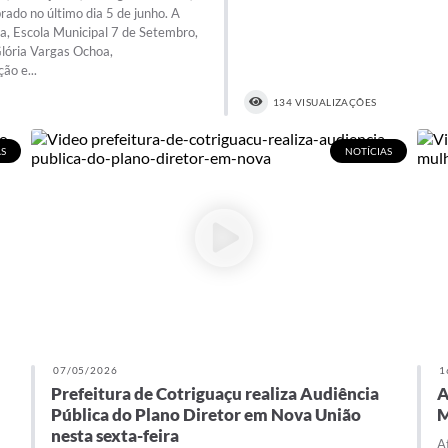
ado no último dia 5 de junho. A
a, Escola Municipal 7 de Setembro,
Glória Vargas Ochoa,
ão e...
134 VISUALIZAÇÕES
S
NOTÍCIAS
07/05/2026
1
Prefeitura de Cotriguaçu realiza Audiência
A
m
Pública do Plano Diretor em Nova União
M
nesta sexta-feira
A